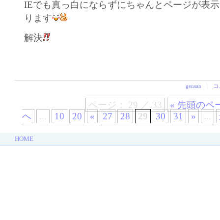
IEでも真っ白にならずにちゃんとページが表
ります
解決
gensan
コ
ページ： 29 ／ 33
« 先頭のペ
へ
...
10
20
«
27
28
29
30
31
»
...
HOME