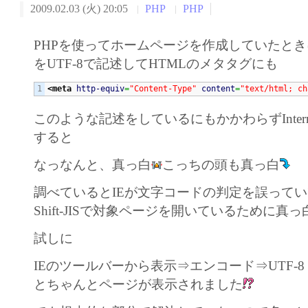
2009.02.03 (火) 20:05
PHP
PHP
PHPを使ってホームページを作成していたと
をUTF-8で記述してHTMLのメタタグにも
<meta
http-equiv
=
"Content-Type"
content
=
"text/html; ch
このような記述をしているにもかかわらずInternet
すると
なっなんと、真っ白
こっちの頭も真っ白
調べているとIEが文字コードの判定を誤っていて
Shift-JISで対象ページを開いているために真
試しに
IEのツールバーから表示⇒エンコード⇒UTF-
とちゃんとページが表示されました