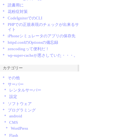
読書用に
花粉症対策
CodeIgniterでのCLI
PHPでの正規表現のチェックが出来るサ
イト
iPhoneシミュレータのアプリの保存先
httpd.confのOptionsの備忘録
zencodingって便利だ！
wp-super-cacheが悪さしていた・・・。
カテゴリー
その他
サーバー
レンタルサーバー
設定
ソフトウェア
プログラミング
android
CMS
WordPress
Flash