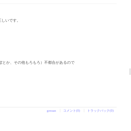
正しいです。
eがへぼとか、その他もろもろ）不都合があるので
gensan
コメント(0)
トラックバック(0)