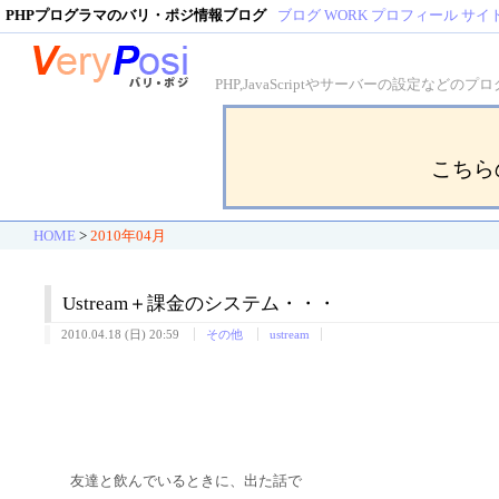
PHPプログラマのバリ・ポジ情報ブログ
ブログ
WORK
プロフィール
サイ
PHP,JavaScriptやサーバーの設定
こちら
HOME
>
2010年04月
Ustream＋課金のシステム・・・
2010.04.18 (日) 20:59
その他
ustream
友達と飲んでいるときに、出た話で