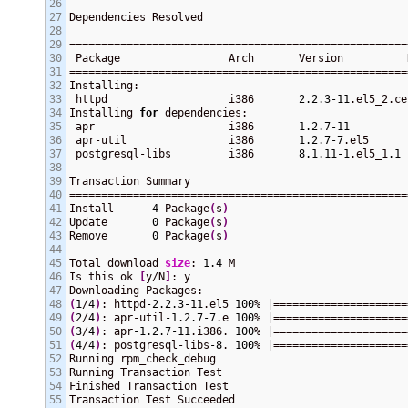
26

27

Dependencies Resolved

28

29

=====================================================
30

 Package                 Arch       Version          
31

=====================================================
32

Installing:

33

 httpd                   i386       
2.2
.3
-11
.el5_2.ce
34

Installing 
for
 dependencies:

35

 apr                     i386       
1.2
.7
-11
         
36

 apr-util                i386       
1.2
.7
-7
.el5      
37

 postgresql-libs         i386       
8.1
.11
-1
.el5_1
.1
 
38

39

Transaction Summary

40

=====================================================
41

Install      
4
 Package
(
s
)
42

Update       
0
 Package
(
s
)
43

Remove       
0
 Package
(
s
)
44

45

Total download 
size
: 
1.4
 M

46

Is this ok 
[
y/N
]
: y

47

48

(
1
/
4
)
: httpd
-2.2
.3
-11
.el5 
100
% |=====================
49

(
2
/
4
)
: apr-util
-1.2
.7
-7
.e 
100
% |=====================
50

(
3
/
4
)
: apr
-1.2
.7
-11
.i386. 
100
% |=====================
51

(
4
/
4
)
: postgresql-libs
-8
. 
100
% |=====================
52

Running rpm_check_debug

53

Running Transaction Test

54

Finished Transaction Test

55

Transaction Test Succeeded
