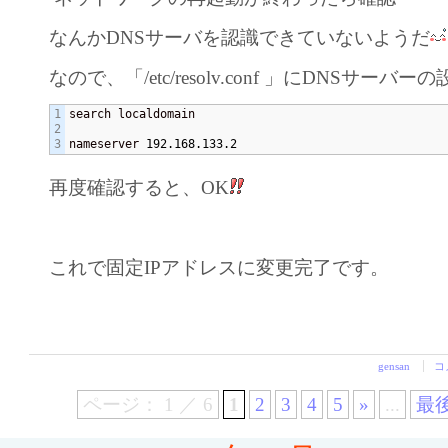
なんかDNSサーバを認識できていないようだ
なので、「/etc/resolv.conf 」にDNSサーバ
1

search localdomain

2

nameserver 
192.168.133.2
再度確認すると、OK
これで固定IPアドレスに変更完了です。
gensan
コ
ページ： 1 ／ 6
1
2
3
4
5
»
...
最