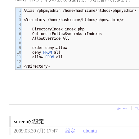
1

Alias /phpmyadmin /home/hashizume/htdocs/phpmyadmin/

2

3

<Directory /home/hashizume/htdocs/phpmyadmin/>

4

5

    DirectoryIndex index.php

6

    Options +FollowSymLinks +Indexes

7

    AllowOverride All

8

9

    order deny,allow

10

    deny 
FROM
 all

11

    allow 
FROM
 all

12

</Directory>
gensan
コ
screenの設定
2009.03.30 (月) 17:47
設定
ubuntu