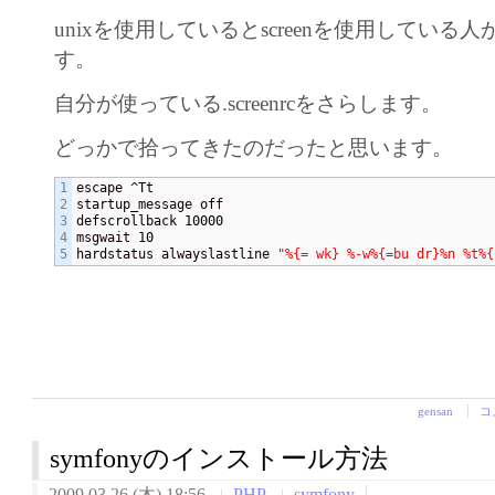
unixを使用しているとscreenを使用している
す。
自分が使っている.screenrcをさらします。
どっかで拾ってきたのだったと思います。
1

escape ^Tt

2

startup_message off

3

defscrollback 
10000
4

msgwait 
10
hardstatus alwayslastline 
"%{= wk} %-w%{=bu dr}%n %t%{
gensan
コ
symfonyのインストール方法