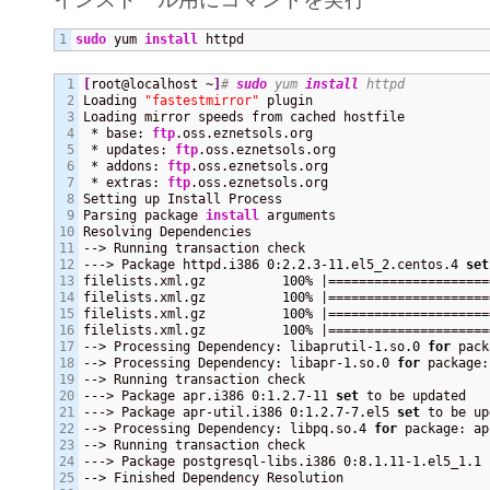
sudo
 yum 
install
 httpd
1

[
root@localhost ~
]
# 
sudo
 yum 
install
 httpd
2

Loading 
"fastestmirror"
 plugin

3

Loading mirror speeds from cached hostfile

4

 * base: 
ftp
.oss.eznetsols.org

5

 * updates: 
ftp
.oss.eznetsols.org

6

 * addons: 
ftp
.oss.eznetsols.org

7

 * extras: 
ftp
.oss.eznetsols.org

8

Setting up Install Process

9

Parsing package 
install
 arguments

10

Resolving Dependencies

11

--> Running transaction check

12

---> Package httpd.i386 
0
:
2.2
.3
-11
.el5_2.centos
.4
set
13

filelists.xml.gz          
100
% |=====================
14

filelists.xml.gz          
100
% |=====================
15

filelists.xml.gz          
100
% |=====================
16

filelists.xml.gz          
100
% |=====================
17

--> Processing Dependency: libaprutil
-1
.so
.0
for
 pack
18

--> Processing Dependency: libapr
-1
.so
.0
for
 package:
19

--> Running transaction check

20

---> Package apr.i386 
0
:
1.2
.7
-11
set
 to be updated

21

---> Package apr-util.i386 
0
:
1.2
.7
-7
.el5 
set
 to be up
22

--> Processing Dependency: libpq.so
.4
for
 package: ap
23

--> Running transaction check

24

---> Package postgresql-libs.i386 
0
:
8.1
.11
-1
.el5_1
.1
25

--> Finished Dependency Resolution
