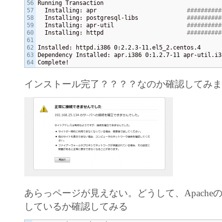
56

Running Transaction

57

  Installing: apr                          
##########
58

  Installing: postgresql-libs              
##########
59

  Installing: apr-util                     
##########
60

  Installing: httpd                        
##########
61

62

Installed: httpd.i386 
0
:
2.2
.3
-11
.el5_2.centos
.4
63

Dependency Installed: apr.i386 
0
:
1.2
.7
-11
 apr-util.i3
Complete!
インストール完了？？？？なのか確認してみ
あらっページが見えない。どうして、Apache
しているか確認してみる