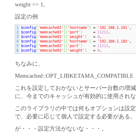
weight => 1,
設定の例
1

$config
[
'memcache01'
]
[
'hostname'
]
 = 
'192.168.1.101'
2

$config
[
'memcache01'
]
[
'port'
]
     = 
11211
3

$config
[
'memcache01'
]
[
'weight'
]
   = 
0
4

$config
[
'memcache02'
]
[
'hostname'
]
 = 
'192.168.1.102'
5

$config
[
'memcache02'
]
[
'port'
]
     = 
11211
$config
[
'memcache02'
]
[
'weight'
]
   = 
0
,
ちなみに、
Memcached::OPT_LIBKETAMA_COMPATIBLE
これを設定しておかないとサーバー台数の増
に、今までのキャッシュが有効的に使用され
このライブラリの中では何もオプションは設
で、必要に応じて個人で設定する必要がある
が・・・設定方法がないな・・・。