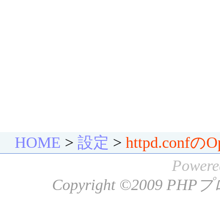
HOME
>
設定
>
httpd.conf
Powere
Copyright ©2009
PHP