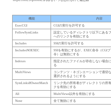
機能
内容
ExecCGI
CGIの実行を許可する
FollowSymLinks
設定しているディレクトリ以下にある
へのリンクを有効にする
Includes
SSIの実行を許可する
IncludesNOEXEC
SSIを有効にするが、EXEC命令（CG
令）は無効にする
Indexes
指定されたファイルが存在しない場合
る
MultiViews
コンテンツ・ネゴシエーションで適切な
選択されるようにする
SymLinksIfOwnerMatch
リンク先の所有者がディレクトリの所
クを有効にする
All
MultiViews以外を有効にする
None
全て無効にする