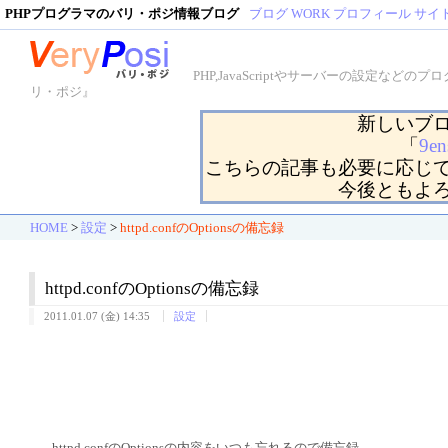
PHPプログラマのバリ・ポジ情報ブログ
ブログ
WORK
プロフィール
サイ
PHP,JavaScriptやサーバーの設定
リ・ポジ』
新しいブ
「
9en
こちらの記事も必要に応じ
今後ともよ
HOME
>
設定
>
httpd.confのOptionsの備忘録
httpd.confのOptionsの備忘録
2011.01.07 (金) 14:35
設定
httpd.confのOptionsの内容をいつも忘れるので備忘録