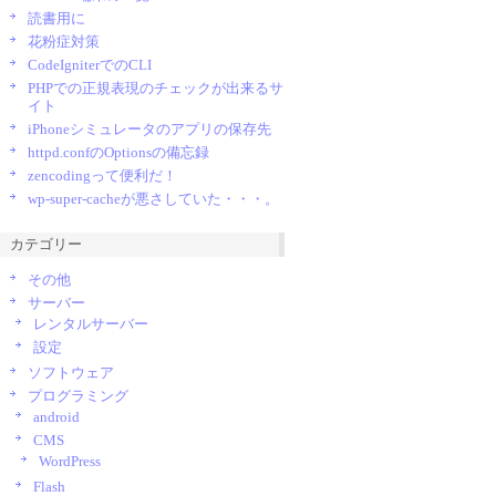
読書用に
花粉症対策
CodeIgniterでのCLI
PHPでの正規表現のチェックが出来るサ
イト
iPhoneシミュレータのアプリの保存先
httpd.confのOptionsの備忘録
zencodingって便利だ！
wp-super-cacheが悪さしていた・・・。
カテゴリー
その他
サーバー
レンタルサーバー
設定
ソフトウェア
プログラミング
android
CMS
WordPress
Flash