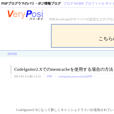
PHPプログラマのバリ・ポジ情報ブログ
ブログ
WORK
プロフィール
サイ
PHP,JavaScriptやサーバーの設定
こちら
HOME
CodeIgniter2.Xでのmemcacheを使用する場合の方法
2011.05.12 (木) 11:51
PHP
codeigniter
,
memcached
,
PHP
CodeIgniter2.Xになって新しくキャッシュドライバが追加され