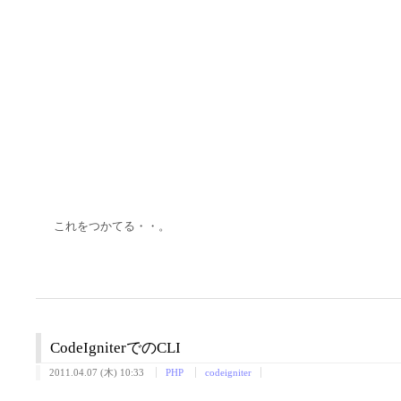
これをつかてる・・。
CodeIgniterでのCLI
2011.04.07 (木) 10:33
PHP
codeigniter