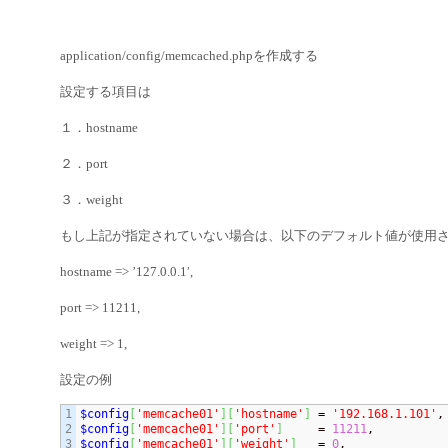
application/config/memcached.phpを作成する
設定する項目は
１．hostname
２．port
３．weight
もし上記が指定されていない場合は、以下のデフォルト値が使用
hostname => ’127.0.0.1′,
port => 11211,
weight => 1,
設定の例
1

$config
[
'memcache01'
]
[
'hostname'
]
 = 
'192.168.1.101'
2

$config
[
'memcache01'
]
[
'port'
]
     = 
11211
3

$config
[
'memcache01'
]
[
'weight'
]
   = 
0