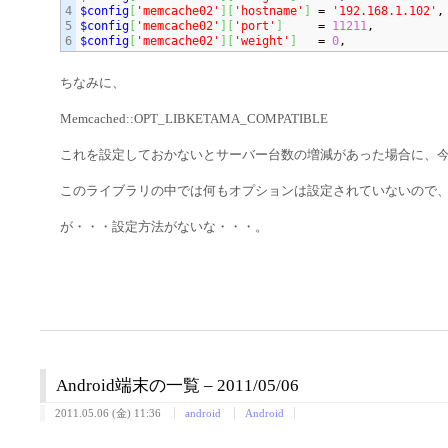
4

$config
[
'memcache02'
]
[
'hostname'
]
 = 
'192.168.1.102'
5

$config
[
'memcache02'
]
[
'port'
]
     = 
11211
$config
[
'memcache02'
]
[
'weight'
]
   = 
0
,
ちなみに、
Memcached::OPT_LIBKETAMA_COMPATIBLE
これを設定しておかないとサーバー台数の増減があった場合に、
このライブラリの中では何もオプションは設定されていないので
が・・・設定方法がないな・・・。
Android端末の一覧 – 2011/05/06
2011.05.06 (金) 11:36
android
Android