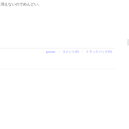
と消えないのでめんどい。
gensan
コメント(0)
トラックバック(0)