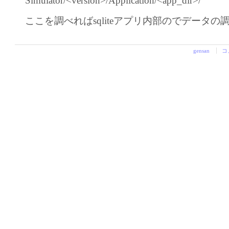
Simulator/<version>/Application/<app_dir>/
ここを調べればsqliteアプリ内部のでデータの
gensan
コ