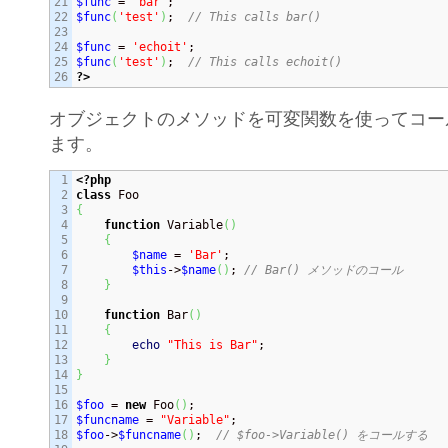
21

$func
 = 
'bar'
22

$func
(
'test'
)
;  
// This calls bar()
23

24

$func
 = 
'echoit'
25

$func
(
'test'
)
;  
// This calls echoit()
?>
オブジェクトのメソッドを可変関数を使ってコー
ます。
1

<?php
2

class
3

{
4

function
 Variable
(
)
5

{
6

$name
 = 
'Bar'
;

7

$this
->
$name
(
)
; 
// Bar() メソッドのコール
8

}
9

10

function
 Bar
(
)
11

{
12

echo
"This is Bar"
;

13

}
14

}
15

16

$foo
 = 
new
 Foo
(
)
17

$funcname
 = 
"Variable"
18

$foo
->
$funcname
(
)
;  
// $foo->Variable() をコールする