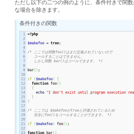
ただし以下の二つの例のように、条件付きで関数
な場合を除きます。
条件付きの関数
1

<?php
2

3

$makefoo
 = 
true
;

4

5

/* ここでは関数foo()はまだ定義されていないので

6

   コールすることはできません。

7

   しかし関数 bar()はコールできます。 */
8

9

bar
(
)
;

10

11

if
(
$makefoo
)
{
12

function
 foo
(
)
13

{
14

echo
"I don't exist until program execution re
15

}
16

}
17

18

/* ここでは $makefooがtrueと評価されているため

19

   安全にfoo()をコールすることができます。 */
20

21

if
(
$makefoo
)
 foo
(
)
;

22

23

function
 bar
(
)