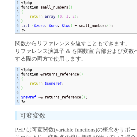
1

<?php
2

function
 small_numbers
(
)
3

{
4

return
array
(
0
, 
1
, 
2
)
5

}
6

list
(
$zero
, 
$one
, 
$two
)
 = small_numbers
(
)
?>
関数からリファレンスを返すこともできます。
リファレンス演算子 & を関数宣 言部および変
する際の両方で使用します。
1

<?php
2

function
 &returns_reference
(
)
3

{
4

return
$someref
5

}
6

7

$newref
 =& returns_reference
(
)
?>
可変変数
PHP は可変関数(variable functions)の概念