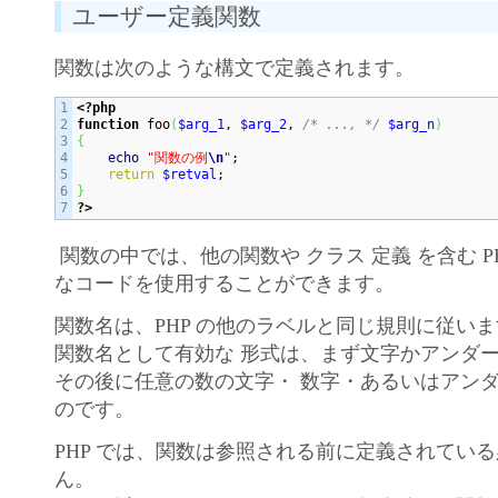
ユーザー定義関数
関数は次のような構文で定義されます。
1

<?php
2

function
 foo
(
$arg_1
, 
$arg_2
, 
/* ..., */
$arg_n
)
3

{
4

echo
"関数の例
\n
"
;

5

return
$retval
6

}
?>
関数の中では、他の関数や クラス 定義 を含む P
なコードを使用することができます。
関数名は、PHP の他のラベルと同じ規則に従い
関数名として有効な 形式は、まず文字かアンダ
その後に任意の数の文字・ 数字・あるいはアン
のです。
PHP では、関数は参照される前に定義されてい
ん。