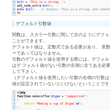
6

$str
 = 
'This is a string, '
;

7

add_some_extra
(
$str
)
8

echo
$str
;    
// outputs 'This is a string, and someth
?>
デフォルト引数値
関数は、スカラー引数に関して次のようにデフォ
ことができます。
デフォルト値は、定数式である必要があり、 変
ーであってはなりません。
引数のデフォルト値を使用する際には、デフォル
はデ フォルト値がない引数の右側に全てある必
して下さ い。
（デフォルト値を使用したい引数の右側の引数は
値が設定されていないといけないということです
1

<?php
2

function
 makecoffee
(
$type
 = 
"cappuccino"
)
3

{
4

return
"Making a cup of $type.
\n
"
5

}