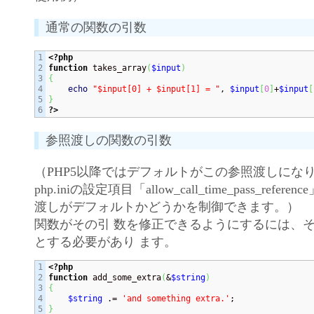
通常の関数の引数
1

<?php
2

function
 takes_array
(
$input
)
3

{
4

echo
"$input[0] + $input[1] = "
, 
$input
[
0
]
+
$input
[
5

}
?>
参照渡しの関数の引数
（PHP5以降ではデフォルトがこの参照渡しにな
php.iniの設定項目「allow_call_time_pass_refere
渡しがデフォルトかどうかを制御できます。）
関数がその引 数を修正できるようにするには、
とする必要があり ます。
1

<?php
2

function
 add_some_extra
(
&
$string
)
3

{
4

$string
 .= 
'and something extra.'
5

}