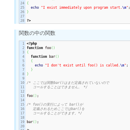
24

{
25

echo
"I exist immediately upon program start.
\n
"
26

}
27

?>
関数の中の関数
1

<?php
2

function
 foo
(
)
3

{
4

function
 bar
(
)
5

{
6

echo
"I don't exist until foo() is called.
\n
"
;

7

}
8

}
9

10

/* ここでは関数bar()はまだ定義されていないので

11

   コールすることはできません。 */
12

13

foo
(
)
;

14

15

/* foo()の実行によって bar()が

16

   定義されるためここではbar()を

17

   コールすることができます。*/
18

19

bar
(
)
;

20
