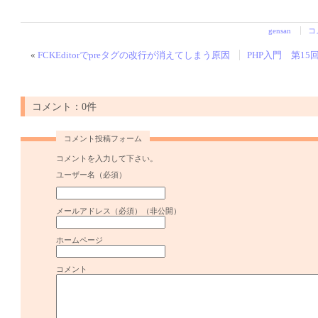
gensan
コ
«
FCKEditorでpreタグの改行が消えてしまう原因
PHP入門 第1
コメント：0件
コメント投稿フォーム
コメントを入力して下さい。
ユーザー名（必須）
メールアドレス（必須）（非公開）
ホームページ
コメント