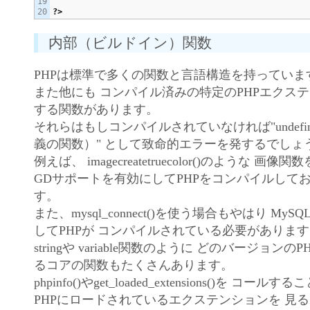
19

?>
内部（ビルドイン）関数
PHPは標準で多くの関数と言語構造を持っていま
また他にも コンパイル済みの特定のPHPエクス
する関数があります。
それらはもしコンパイルされていなければ"undefined 
義の関数）" として致命的エラーを発するでしょ
例えば、 imagecreatetruecolor()のような 
GDサポートを有効にしてPHPをコンパイルして
す。
また、mysql_connect()を使う場合もやはり M
してPHPが コンパイルされている必要がありま
stringや variable関数のように どのバージョン
るコアの関数もたくさんあります。
phpinfo()やget_loaded_extensions()を コ
PHPにロードされているエクステンションを 見