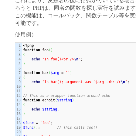
これにより、変数名の後に括弧が付いている場合
ろうと PHPは、同名の関数を探し実行を試みま
この機能は、コールバック、関数テーブル等を実
可能です。
使用例）
1

<?php
2

function
 foo
(
)
3

{
4

echo
"In foo()<br />
\n
"
5

}
6

7

function
 bar
(
$arg
 = 
''
)
8

{
9

echo
"In bar(); argument was '$arg'.<br />
\n
"
10

}
11

12

// This is a wrapper function around echo
13

function
 echoit
(
$string
)
14

{
15

echo
$string
16

}
17

18

$func
 = 
'foo'
19

$func
(
)
;        
// This calls foo()
20
