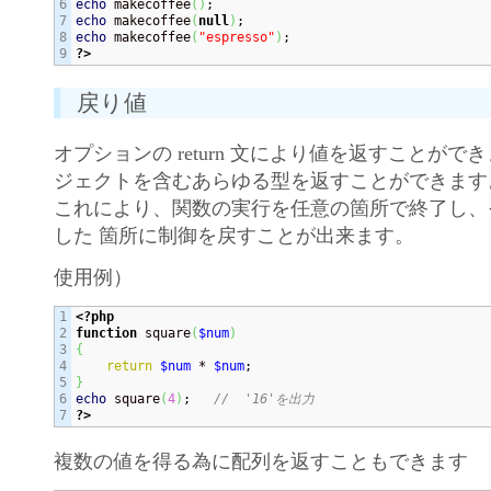
6

echo
 makecoffee
(
)
7

echo
 makecoffee
(
null
)
8

echo
 makecoffee
(
"espresso"
)
?>
戻り値
オプションの return 文により値を返すことがで
ジェクトを含むあらゆる型を返すことができます
これにより、関数の実行を任意の箇所で終了し、
した 箇所に制御を戻すことが出来ます。
使用例）
1

<?php
2

function
 square
(
$num
)
3

{
4

return
$num
 * 
$num
5

}
6

echo
 square
(
4
)
;   
//  '16'を出力
?>
複数の値を得る為に配列を返すこともできます