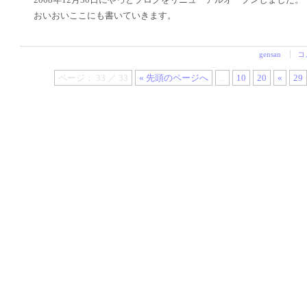
おいおいここにも書いていきます。
gensan
コ
ページ： 33 ／ 33
« 先頭のページへ
...
10
20
«
29