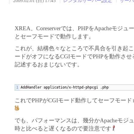
2009.02.01 (日) 17:45
レンタルサーバー
,
設定
サー
XREA、Coreserverでは、PHPをApacheモ
とセーフモードで動作します。
これが、結構色々なところで不具合を引き起
ードがオフになるCGIモードでPHPを動作させる為の
記述するおまじないです。
AddHandler application/x-httpd-phpcgi .php
これでPHPがCGIモード動作してセーフモー
でも、パフォーマンスは、幾分かApacheモジ
時と比べると遅くなるので要注意です