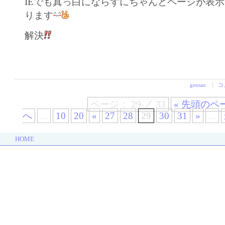
IEでも真っ白にならずにちゃんとページが表
ります
解決
gensan
コ
ページ： 29 ／ 33
« 先頭のペ
へ
...
10
20
«
27
28
29
30
31
»
...
HOME