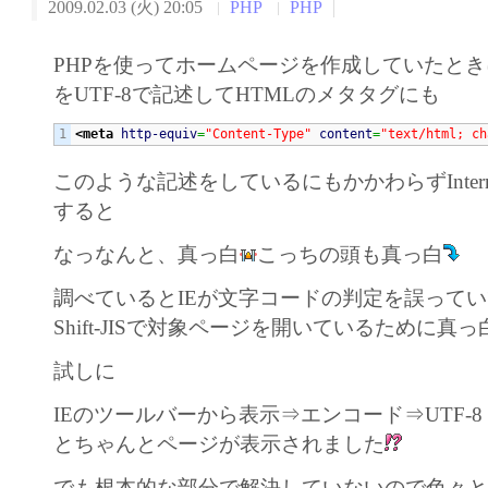
2009.02.03 (火) 20:05
PHP
PHP
PHPを使ってホームページを作成していたと
をUTF-8で記述してHTMLのメタタグにも
<meta
http-equiv
=
"Content-Type"
content
=
"text/html; ch
このような記述をしているにもかかわらずInternet
すると
なっなんと、真っ白
こっちの頭も真っ白
調べているとIEが文字コードの判定を誤っていて
Shift-JISで対象ページを開いているために真
試しに
IEのツールバーから表示⇒エンコード⇒UTF-
とちゃんとページが表示されました
でも根本的な部分で解決していないので色々