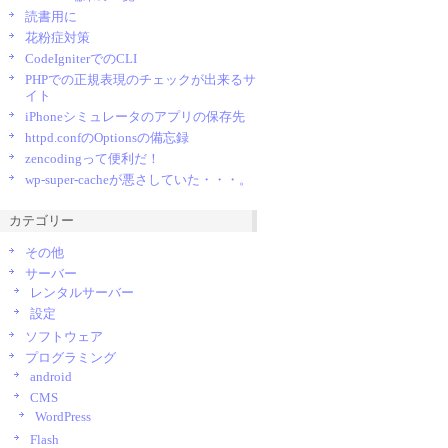
読書用に
花粉症対策
CodeIgniterでのCLI
PHPでの正規表現のチェックが出来るサ
イト
iPhoneシミュレータのアプリの保存先
httpd.confのOptionsの備忘録
zencodingって便利だ！
wp-super-cacheが悪さしていた・・・。
カテゴリー
その他
サーバー
レンタルサーバー
設定
ソフトウェア
プログラミング
android
CMS
WordPress
Flash