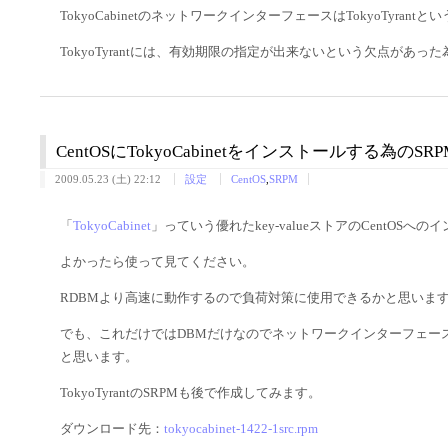
TokyoCabinetのネットワークインターフェースはTokyoTyran
TokyoTyrantには、有効期限の指定が出来ないという欠点があっ
CentOSにTokyoCabinetをインストールする為の
2009.05.23 (土) 22:12
設定
CentOS
,
SRPM
「
TokyoCabinet
」っていう優れたkey-valueストアのCentOS
よかったら使って見てください。
RDBMより高速に動作するので負荷対策に使用できるかと思いま
でも、これだけではDBMだけなのでネットワークインターフェースであ
と思います。
TokyoTyrantのSRPMも後で作成してみます。
ダウンロード先：
tokyocabinet-1422-1src.rpm