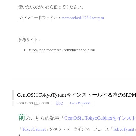
使いたい方がいたら使ってください。
ダウンロードファイル：
memcached-128-1src.rpm
参考サイト：
http://tech.feedforce.jp/memcached.html
CentOSにTokyoTyrantをインストールする為のS
2009.05.23 (土) 22:48
設定
CentOS
,
SRPM
前
のこちらの記事「
CentOSにTokyoCabinet
「
TokyoCabinet
」のネットワークインターフェース「
TokyoTyrant