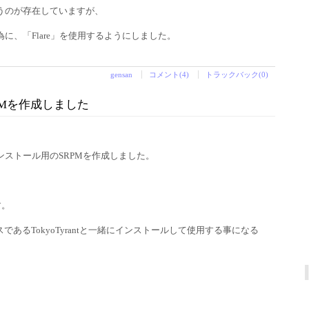
tというのが存在していますが、
た為に、「Flare」を使用するようにしました。
gensan
コメント(4)
トラックバック(0)
SRPMを作成しました
へのインストール用のSRPMを作成しました。
す。
るTokyoTyrantと一緒にインストールして使用する事になる