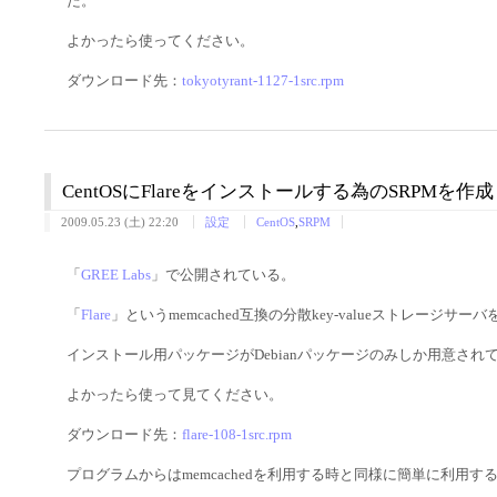
た。
よかったら使ってください。
ダウンロード先：
tokyotyrant-1127-1src.rpm
CentOSにFlareをインストールする為のSRPMを
2009.05.23 (土) 22:20
設定
CentOS
,
SRPM
「
GREE Labs
」で公開されている。
「
Flare
」というmemcached互換の分散key-valueストレージ
インストール用パッケージがDebianパッケージのみしか用意されて
よかったら使って見てください。
ダウンロード先：
flare-108-1src.rpm
プログラムからはmemcachedを利用する時と同様に簡単に利用す