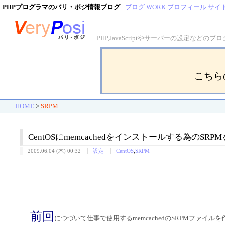
PHPプログラマのバリ・ポジ情報ブログ
ブログ
WORK
プロフィール
サイ
PHP,JavaScriptやサーバーの設定
こちら
HOME
>
SRPM
CentOSにmemcachedをインストールする為のSR
2009.06.04 (木) 00:32
設定
CentOS
,
SRPM
前回
につづいて仕事で使用するmemcachedのSRPMファイル