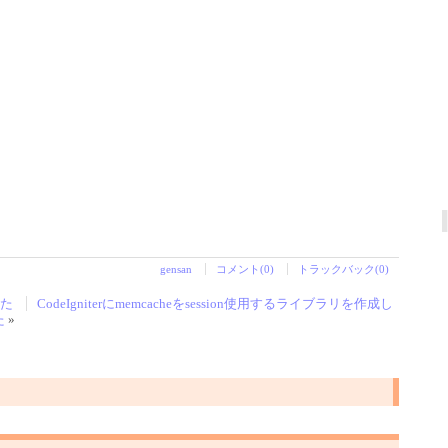
gensan
コメント(0)
トラックバック(0)
した
CodeIgniterにmemcacheをsession使用するライブラリを作成し
た
»