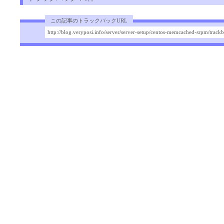
この記事のトラックバックURL
http://blog.veryposi.info/server/server-setup/centos-memcached-srpm/track