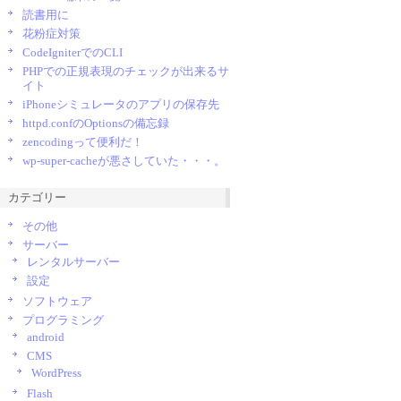
読書用に
花粉症対策
CodeIgniterでのCLI
PHPでの正規表現のチェックが出来るサ
イト
iPhoneシミュレータのアプリの保存先
httpd.confのOptionsの備忘録
zencodingって便利だ！
wp-super-cacheが悪さしていた・・・。
カテゴリー
その他
サーバー
レンタルサーバー
設定
ソフトウェア
プログラミング
android
CMS
WordPress
Flash