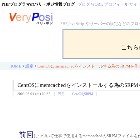
PHPプログラマのバリ・ポジ情報ブログ
ブログ
WORK
プロフィール
サイ
PHP,JavaScriptやサーバーの設定
こちら
HOME
>
設定
>
CentOSにmemcachedをインストールする為のSRPMを
CentOSにmemcachedをインストールする為のSR
2009.06.04 (木) 00:32
設定
CentOS
,
SRPM
前回
につづいて仕事で使用するmemcachedのSRPMファイル