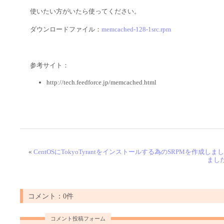
使いたい方がいたら使ってください。
ダウンロードファイル：
memcached-128-1src.rpm
参考サイト：
http://tech.feedforce.jp/memcached.html
«
CentOSにTokyoTyrantをインストールする為のSRPMを作成しま
まし
コメント：0件
コメント投稿フォーム