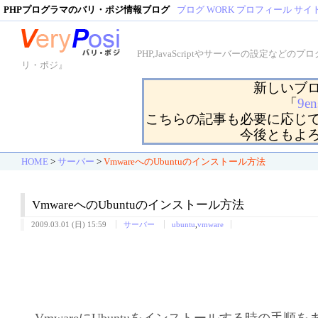
PHPプログラマのバリ・ポジ情報ブログ
ブログ
WORK
プロフィール
サイ
PHP,JavaScriptやサーバーの設定
リ・ポジ』
新しいブ
「
9en
こちらの記事も必要に応じ
今後ともよ
HOME
>
サーバー
>
VmwareへのUbuntuのインストール方法
VmwareへのUbuntuのインストール方法
2009.03.01 (日) 15:59
サーバー
ubuntu
,
vmware
VmwareにUbuntuをインストールする時の手順