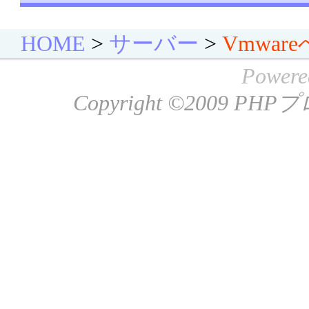
HOME
>
サーバー
>
Vmwar
Powere
Copyright ©2009
PHP