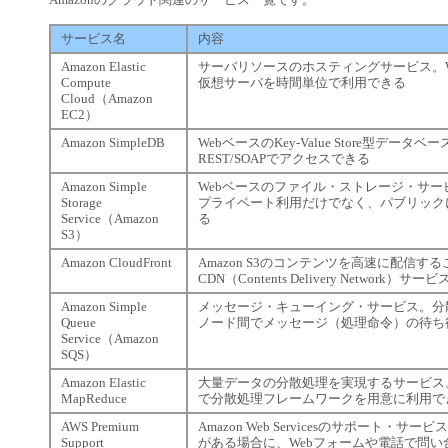
サービス名
内容
Amazon Elastic
サーバリソースのホスティングサービス。Win
Compute
仮想サーバを時間単位で利用できる
Cloud（Amazon
EC2）
Amazon SimpleDB
WebベースのKey-Value Store型データ
REST/SOAPでアクセスできる
Amazon Simple
Webベースのファイル・ストレージ・サ
Storage
プライベート利用だけでなく、パブリック
Service（Amazon
る
S3）
Amazon CloudFront
Amazon S3のコンテンツを高速に配信す
CDN（Contents Delivery Network）サービ
Amazon Simple
メッセージ・キューイング・サービス。分
Queue
ノード間でメッセージ（処理命令）の待ち
Service（Amazon
SQS）
Amazon Elastic
大量データの分散処理を実現するサービス
MapReduce
で分散処理フレームワークを用意に利用で
AWS Premium
Amazon Web Servicesのサポート・
Support
がある場合に、Webフォームや電話で問い