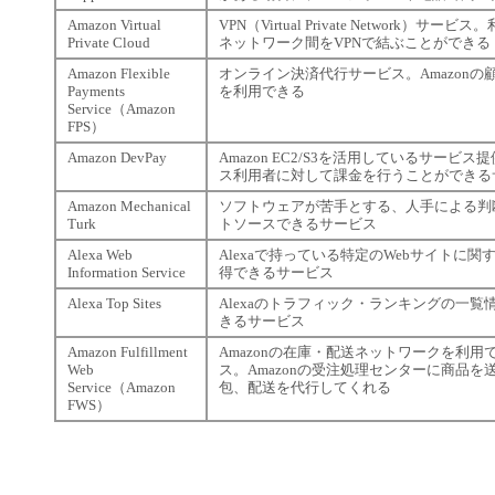
Amazon Virtual
VPN（Virtual Private Network）サービ
Private Cloud
ネットワーク間をVPNで結ぶことができる
Amazon Flexible
オンライン決済代行サービス。Amazon
Payments
を利用できる
Service（Amazon
FPS）
Amazon DevPay
Amazon EC2/S3を活用しているサービ
ス利用者に対して課金を行うことができる
Amazon Mechanical
ソフトウェアが苦手とする、人手による判
Turk
トソースできるサービス
Alexa Web
Alexaで持っている特定のWebサイトに関
Information Service
得できるサービス
Alexa Top Sites
Alexaのトラフィック・ランキングの一覧
きるサービス
Amazon Fulfillment
Amazonの在庫・配送ネットワークを利
Web
ス。Amazonの受注処理センターに商品
Service（Amazon
包、配送を代行してくれる
FWS）