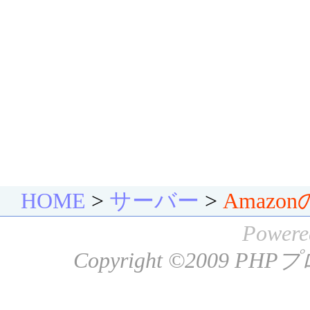
HOME
>
サーバー
>
Amaz
Powere
Copyright ©2009
PHP