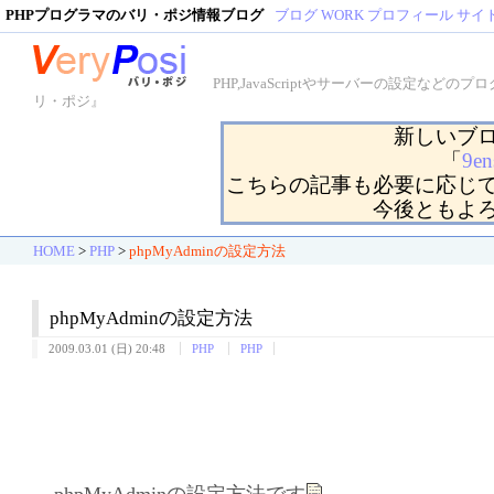
PHPプログラマのバリ・ポジ情報ブログ
ブログ
WORK
プロフィール
サイ
PHP,JavaScriptやサーバーの設定
リ・ポジ』
新しいブ
「
9en
こちらの記事も必要に応じ
今後ともよ
HOME
>
PHP
>
phpMyAdminの設定方法
phpMyAdminの設定方法
2009.03.01 (日) 20:48
PHP
PHP
phpMyAdminの設定方法です