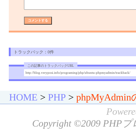
トラックバック：0件
この記事のトラックバックURL
http://blog.veryposi.info/programing/php/ubuntu-phpmyadmin/trackback/
HOME
>
PHP
>
phpMyAdm
Powere
Copyright ©2009
PHP