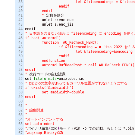
38

			let &fileencodings = &fileencodings .','. s:enc_euc

39

		endif

40

	endif

41

	"
 定数を処分

42

	unlet s:enc_euc

43

	unlet s:enc_jis

44

45

" 日本語を含まない場合は fileencoding に encoding を使
46

if has('autocmd')

47

	function! AU_ReCheck_FENC()

48

		if &fileencoding =~# 'iso-2022-jp' 
49

			let &fileencoding=&encoding

50

		endif

51

	endfunction

52

	autocmd BufReadPost * call AU_ReCheck_FENC()

53

endif

54

"
55

set
fileformats=
56

" □とか○の文字があってもカーソル位置がずれないようにする

57

if exists('&ambiwidth')

58

	set ambiwidth=double

59

endif

60

61

"
62

" 編集関連

63

"
64

"オートインデントする

65

set autoindent

66

"
バイナリ編集
(
xxd
)
67

"augroup BinaryXXD
