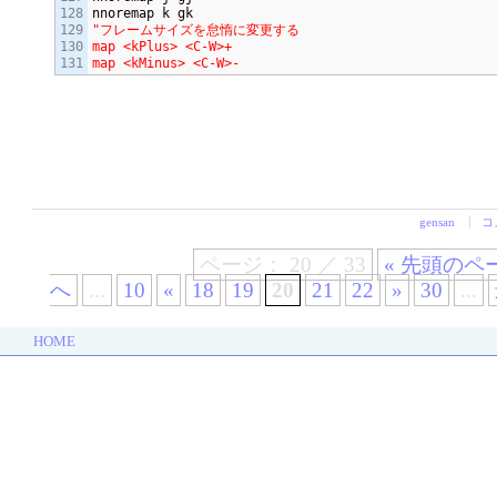
128

129

"フレームサイズを怠惰に変更する

130

map <kPlus> <C-W>+

map <kMinus> <C-W>-
gensan
コ
ページ： 20 ／ 33
« 先頭のペ
へ
...
10
«
18
19
20
21
22
»
30
...
HOME