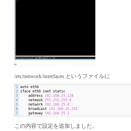
/etc/network/interfaces というファイルに
1

auto eth0

2

iface eth0 inet static

3

    address 
192.168
.25
.128
4

    netmask 
255.255
.255
.0
5

    network 
192.168
.25
.0
6

    broadcast 
192.168
.25
.255
    gateway 
192.168
.25
.2
この内容で設定を追加しました。