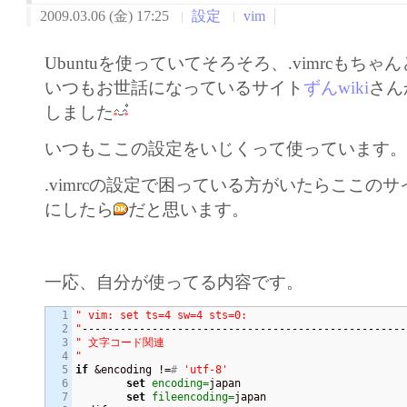
2009.03.06 (金) 17:25
設定
vim
Ubuntuを使っていてそろそろ、.vimrcもち
いつもお世話になっているサイト
ずんwiki
さん
しました
いつもここの設定をいじくって使っています
.vimrcの設定で困っている方がいたらここの
にしたら
だと思います。
一応、自分が使ってる内容です。
1

" vim: set ts=4 sw=4 sts=0:

2

"
3

" 文字コード関連

4

"
5

if
 &encoding !=
# 
'utf-8'
6

set
encoding=
japan

7

set
fileencoding=
japan
