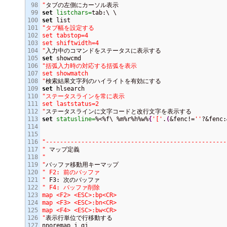
98

"
99

set
listchars=
100

set
101

"タブ幅を設定する

102

set tabstop=4

103

set shiftwidth=4

104

"
105

set
106

"括弧入力時の対応する括弧を表示

107

set showmatch

108

"
109

set
110

"ステータスラインを常に表示

111

set laststatus=2

112

"
113

set
statusline=
%<%f\ %m%r%h%w%
{
'['
.
(
&fenc!=
''
?&fenc:
114

115

116

"---------------------------------------------------
117

"
118

"

119

"
120

" F2: 前のバッファ

121

"
122

" F4: バッファ削除

123

map <F2> <ESC>:bp<CR>

124

map <F3> <ESC>:bn<CR>

125

map <F4> <ESC>:bw<CR>

126

"
表示行単位で行移動する

127

nnoremap j gj
