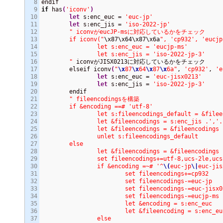
8

9

if
 has
(
'iconv'
)
10

let
 s:enc_euc = 
'euc-jp'
11

let
 s:enc_jis = 
'iso-2022-jp'
12

" iconvがeucJP-msに対応しているかをチェック

13

	if iconv("
\x87\x64\x87\x6a
", 'cp932', 'eucjp
14

		let s:enc_euc = 'eucjp-ms'

15

		let s:enc_jis = 'iso-2022-jp-3'

16

	"
 iconvがJISX0213に対応しているかをチェック

17

	elseif iconv
(
"
\x
87
\x
64
\x
87
\x
6a"
, 
'cp932'
, 
'e
18

let
 s:enc_euc = 
'euc-jisx0213'
19

let
 s:enc_jis = 
'iso-2022-jp-3'
20

	endif

21

" fileencodingsを構築

22

	if &encoding ==# 'utf-8'

23

		let s:fileencodings_default = &fileencodings

24

		let &fileencodings = s:enc_jis .','. s:enc_euc .',cp932'

25

		let &fileencodings = &fileencodings .','. s:fileencodings_default

26

		unlet s:fileencodings_default

27

	else

28

		let &fileencodings = &fileencodings .','. s:enc_jis

29

		set fileencodings+=utf-8,ucs-2le,ucs-2

30

		if &encoding =~# '^
\(
euc-jp
\|
euc-jis
31

			set fileencodings+=cp932

32

			set fileencodings-=euc-jp

33

			set fileencodings-=euc-jisx0213

34

			set fileencodings-=eucjp-ms

35

			let &encoding = s:enc_euc

36

			let &fileencoding = s:enc_euc

37

		else
