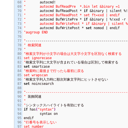
68

"
69

"	autocmd BufReadPre  *.bin let &binary =1

70

"
	autocmd BufReadPost * 
if
 &binary | silent %!
71

"	autocmd BufReadPost * set ft=xxd | endif

72

"
	autocmd BufWritePre * 
if
73

"	autocmd BufWritePost * if &binary | silent %!xxd -g 1

74

"
	autocmd BufWritePost * 
set
75

"augroup END

76

77

"
78

" 検索関連

79

"
80

"検索文字列が小文字の場合は大文字小文字を区別なく検索する

81

set ignorecase

82

"
83

set
84

"検索時に最後まで行ったら最初に戻る

85

set wrapscan

86

"
87

set
 noincsearch

88

89

"---------------------------------------------------
90

"
91

"

92

"
93

if
 has
(
"syntax"
)
94

	syntax on

95

96

"行番号を表示しない

97

set number
