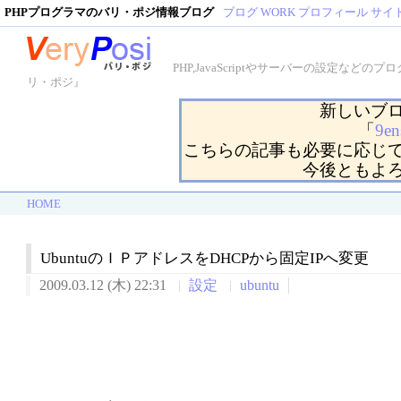
PHPプログラマのバリ・ポジ情報ブログ
ブログ
WORK
プロフィール
サイ
PHP,JavaScriptやサーバーの設定
リ・ポジ』
新しいブ
「
9en
こちらの記事も必要に応じ
今後ともよ
HOME
UbuntuのＩＰアドレスをDHCPから固定IPへ変更
2009.03.12 (木) 22:31
設定
ubuntu