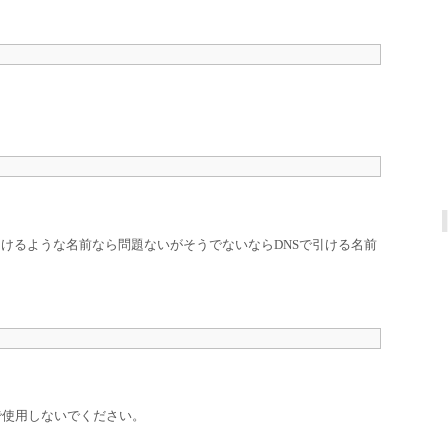
引けるような名前なら問題ないがそうでないならDNSで引ける名前
で使用しないでください。