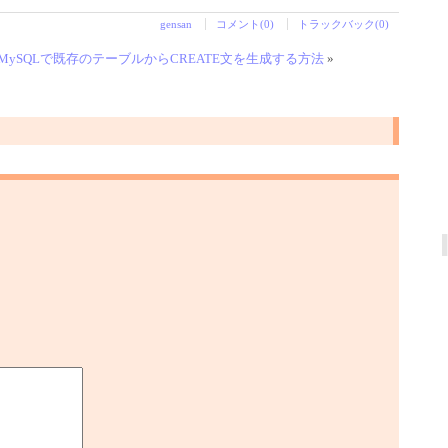
gensan
コメント(0)
トラックバック(0)
MySQLで既存のテーブルからCREATE文を生成する方法
»