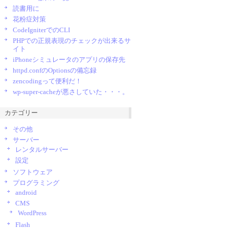
読書用に
花粉症対策
CodeIgniterでのCLI
PHPでの正規表現のチェックが出来るサ
イト
iPhoneシミュレータのアプリの保存先
httpd.confのOptionsの備忘録
zencodingって便利だ！
wp-super-cacheが悪さしていた・・・。
カテゴリー
その他
サーバー
レンタルサーバー
設定
ソフトウェア
プログラミング
android
CMS
WordPress
Flash