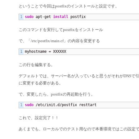
ということで今回はpostfixのインストールと設定です。
sudo
 apt-get 
install
 postfix
このコマンドを実行してpostfixをインストール
で、「/etc/postfix/main.cf」の内容を変更する
myhostname = XXXXXX
この行を編集する。
デフォルトでは、サーバー名が入っていると思うがそれがDNSで
に変更する必要がある。
で、変更したら、postfixの再起動を行う。
sudo
 /etc/init.d/postfix resttart
これで、設定完了！！
あくまでも、ローカルでのテスト用なので本番環境ではこの設定