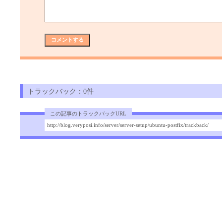
トラックバック：0件
この記事のトラックバックURL
http://blog.veryposi.info/server/server-setup/ubuntu-postfix/trackback/