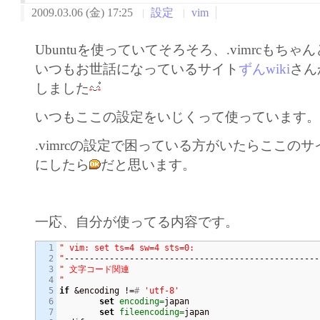
2009.03.06 (金) 17:25
設定
vim
Ubuntuを使っていてそろそろ、.vimrcもち
いつもお世話になっているサイト
ずんwiki
さん
しました
いつもここの設定をいじくって使っています
.vimrcの設定で困っている方がいたらここの
にしたら
だと思います。
一応、自分が使ってる内容です。
1

" vim: set ts=4 sw=4 sts=0:

2

"
3

" 文字コード関連

4

"
5

if
 &encoding !=
# 
'utf-8'
6

set
encoding=
japan

7

set
fileencoding=
japan
