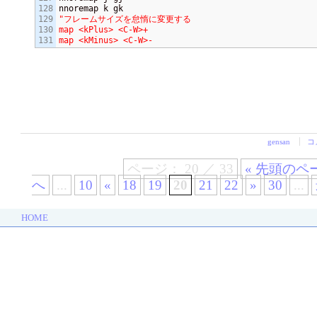
128

129

"フレームサイズを怠惰に変更する

130

map <kPlus> <C-W>+

map <kMinus> <C-W>-
gensan
コ
ページ： 20 ／ 33
« 先頭のペ
へ
...
10
«
18
19
20
21
22
»
30
...
HOME