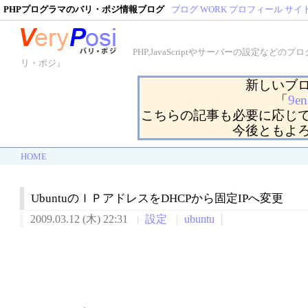
PHPプログラマのバリ・ポジ情報ブログ
ブログ
WORK
プロフィール
サイ
PHP,JavaScriptやサーバーの設定
リ・ポジ』
新しいブ
「
9en
こちらの記事も必要に応じ
今後ともよ
HOME
UbuntuのＩＰアドレスをDHCPから固定IPへ変更
2009.03.12 (木) 22:31
設定
ubuntu