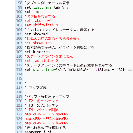
98

"
99

set
listchars=
100

set
101

"タブ幅を設定する

102

set tabstop=4

103

set shiftwidth=4

104

"
105

set
106

"括弧入力時の対応する括弧を表示

107

set showmatch

108

"
109

set
110

"ステータスラインを常に表示

111

set laststatus=2

112

"
113

set
statusline=
%<%f\ %m%r%h%w%
{
'['
.
(
&fenc!=
''
?&fenc:
114

115

116

"---------------------------------------------------
117

"
118

"

119

"
120

" F2: 前のバッファ

121

"
122

" F4: バッファ削除

123

map <F2> <ESC>:bp<CR>

124

map <F3> <ESC>:bn<CR>

125

map <F4> <ESC>:bw<CR>

126

"
表示行単位で行移動する

127

nnoremap j gj
