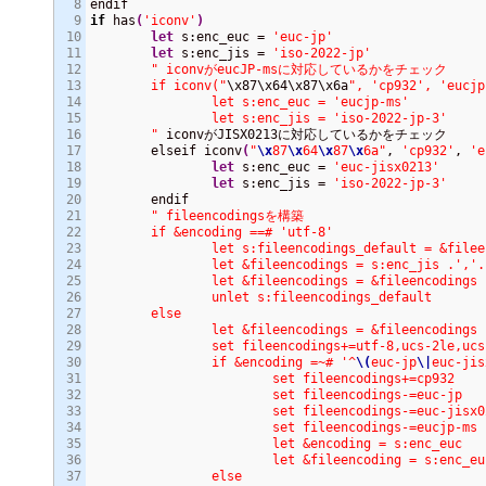
8

9

if
 has
(
'iconv'
)
10

let
 s:enc_euc = 
'euc-jp'
11

let
 s:enc_jis = 
'iso-2022-jp'
12

" iconvがeucJP-msに対応しているかをチェック

13

	if iconv("
\x87\x64\x87\x6a
", 'cp932', 'eucjp
14

		let s:enc_euc = 'eucjp-ms'

15

		let s:enc_jis = 'iso-2022-jp-3'

16

	"
 iconvがJISX0213に対応しているかをチェック

17

	elseif iconv
(
"
\x
87
\x
64
\x
87
\x
6a"
, 
'cp932'
, 
'e
18

let
 s:enc_euc = 
'euc-jisx0213'
19

let
 s:enc_jis = 
'iso-2022-jp-3'
20

	endif

21

" fileencodingsを構築

22

	if &encoding ==# 'utf-8'

23

		let s:fileencodings_default = &fileencodings

24

		let &fileencodings = s:enc_jis .','. s:enc_euc .',cp932'

25

		let &fileencodings = &fileencodings .','. s:fileencodings_default

26

		unlet s:fileencodings_default

27

	else

28

		let &fileencodings = &fileencodings .','. s:enc_jis

29

		set fileencodings+=utf-8,ucs-2le,ucs-2

30

		if &encoding =~# '^
\(
euc-jp
\|
euc-jis
31

			set fileencodings+=cp932

32

			set fileencodings-=euc-jp

33

			set fileencodings-=euc-jisx0213

34

			set fileencodings-=eucjp-ms

35

			let &encoding = s:enc_euc

36

			let &fileencoding = s:enc_euc

37

		else
