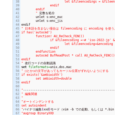
38

			let &fileencodings = &fileencodings .','. s:enc_euc

39

		endif

40

	endif

41

	"
 定数を処分

42

	unlet s:enc_euc

43

	unlet s:enc_jis

44

45

" 日本語を含まない場合は fileencoding に encoding を使
46

if has('autocmd')

47

	function! AU_ReCheck_FENC()

48

		if &fileencoding =~# 'iso-2022-jp' 
49

			let &fileencoding=&encoding

50

		endif

51

	endfunction

52

	autocmd BufReadPost * call AU_ReCheck_FENC()

53

endif

54

"
55

set
fileformats=
56

" □とか○の文字があってもカーソル位置がずれないようにする

57

if exists('&ambiwidth')

58

	set ambiwidth=double

59

endif

60

61

"
62

" 編集関連

63

"
64

"オートインデントする

65

set autoindent

66

"
バイナリ編集
(
xxd
)
67

"augroup BinaryXXD
