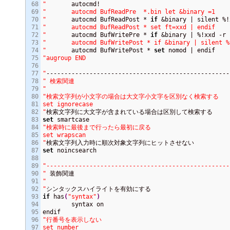
68

"
69

"	autocmd BufReadPre  *.bin let &binary =1

70

"
	autocmd BufReadPost * 
if
 &binary | silent %!
71

"	autocmd BufReadPost * set ft=xxd | endif

72

"
	autocmd BufWritePre * 
if
73

"	autocmd BufWritePost * if &binary | silent %!xxd -g 1

74

"
	autocmd BufWritePost * 
set
75

"augroup END

76

77

"
78

" 検索関連

79

"
80

"検索文字列が小文字の場合は大文字小文字を区別なく検索する

81

set ignorecase

82

"
83

set
84

"検索時に最後まで行ったら最初に戻る

85

set wrapscan

86

"
87

set
 noincsearch

88

89

"---------------------------------------------------
90

"
91

"

92

"
93

if
 has
(
"syntax"
)
94

	syntax on

95

96

"行番号を表示しない

97

set number
