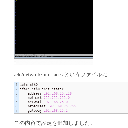
/etc/network/interfaces というファイルに
1

auto eth0

2

iface eth0 inet static

3

    address 
192.168
.25
.128
4

    netmask 
255.255
.255
.0
5

    network 
192.168
.25
.0
6

    broadcast 
192.168
.25
.255
    gateway 
192.168
.25
.2
この内容で設定を追加しました。