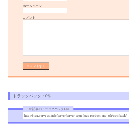
ホームページ
コメント
トラックバック：0件
この記事のトラックバックURL
http://blog.veryposi.info/server/server-setup/mac-product-env-zsh/trackback/