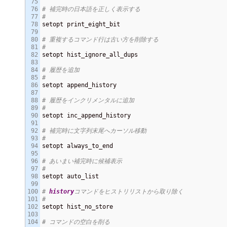
75

76

# 補完時の日本語を正しく表示する
77

#
78

setopt print_eight_bit

79

80

# 重複するコマンド行は古い方を削除する
81

#
82

setopt hist_ignore_all_dups

83

84

# 履歴を追加
85

#
86

setopt append_history

87

88

# 履歴をインクリメンタルに追加
89

#
90

setopt inc_append_history

91

92

# 補完時に文字列末尾へカーソル移動
93

#
94

setopt always_to_end

95

96

# あいまい補完時に候補表示
97

#
98

setopt auto_list

99

100

# 
history
コマンドをヒストリリストから取り除く
101

#
102

setopt hist_no_store

103

104

# コマンドの空白を削る