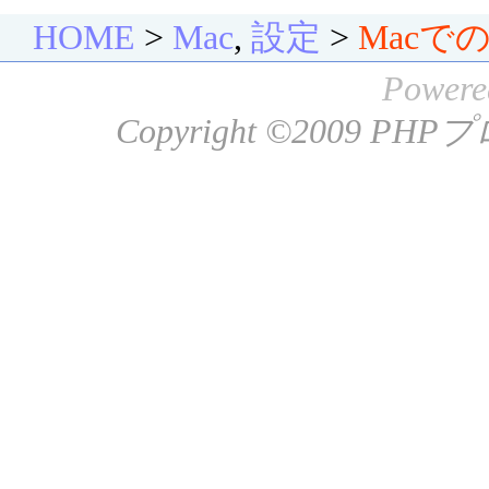
HOME
>
Mac
,
設定
>
Macで
Powere
Copyright ©2009
PHP