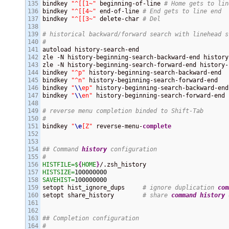
135

bindkey 
"^[[1~"
 beginning-of-line 
# Home gets to lin
136

bindkey 
"^[[4~"
 end-of-line 
# End gets to line end
137

bindkey 
"^[[3~"
 delete-char 
# Del
138

139

# historical backward/forward search with linehead s
140

#
141

autoload history-search-end

142

zle -N history-beginning-search-backward-end history
143

zle -N history-beginning-search-forward-end history-
144

bindkey 
"^p"
 history-beginning-search-backward-end

145

bindkey 
"^n"
 history-beginning-search-forward-end

146

bindkey 
"
\\
ep"
 history-beginning-search-backward-end

147

bindkey 
"
\\
en"
 history-beginning-search-forward-end

148

149

# reverse menu completion binded to Shift-Tab
150

#
151

bindkey 
"
\e
[Z"
 reverse-menu-
complete
152

153

154

## Command 
history
 configuration
155

#
156

HISTFILE=
$
{
HOME
}
157

HISTSIZE=
100000000
158

SAVEHIST=
100000000
159

setopt hist_ignore_dups     
# ignore duplication 
com
160

setopt share_history        
# share 
command
history
 
161

162

163

## Completion configuration
164

#