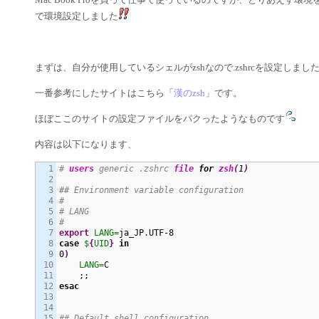
で環境設定しました
まずは、自分が使用しているシェルがzshなので.zshrcを設定しまし
一番参考にしたサイトはこちら「
漢のzsh
」です。
ほぼここのサイトの設定ファイルをパクったようなものです
内容は以下になります、
1

# 
users
 generic .zshrc 
file
for
zsh
(
1
)
2

3

## Environment variable configuration
4

#
5

# LANG
6

#
7

export
LANG=
ja_JP.UTF
-8
8

case
$
{
UID
}
in
9

0
)
10

LANG=
C

11

12

esac
13

14

15

## Default shell configuration