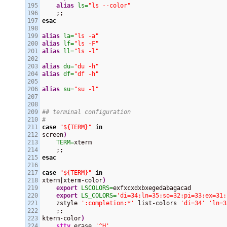
195

alias
ls=
"ls --color"
196

197

esac
198

199

alias
la=
"ls -a"
200

alias
lf=
"ls -F"
201

alias
ll=
"ls -l"
202

203

alias
du=
"du -h"
204

alias
df=
"df -h"
205

206

alias
su=
"su -l"
207

208

209

## terminal configuration
210

#
211

case
"${TERM}"
in
212

screen
)
213

TERM=
xterm

214

215

esac
216

217

case
"${TERM}"
in
218

xterm|xterm-color
)
219

export
LSCOLORS=
exfxcxdxbxegedabagacad

220

export
LS_COLORS=
'di=34:ln=35:so=32:pi=33:ex=31:
221

    zstyle 
':completion:*'
 list-colors 
'di=34'
'ln=3
222

    ;;

223

kterm-color
)
224

stty
 erase 
'^H'