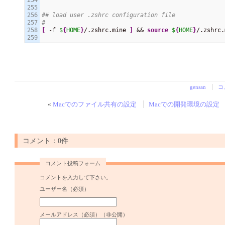
255

256

## load user .zshrc configuration file
257

#
258

[
 -f 
$
{
HOME
}
/.zshrc.mine 
]
 && 
source
$
{
HOME
}
/.zshrc.
gensan
コ
«
Macでのファイル共有の設定
Macでの開発環境の設定 〜
コメント：0件
コメント投稿フォーム
コメントを入力して下さい。
ユーザー名（必須）
メールアドレス（必須）（非公開）