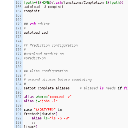
165

fpath=
(
$
{
HOME
}
/.
zsh
/functions/Completion 
$
{
fpath
}
)
166

autoload -U compinit

167

compinit

168

169

170

## 
zsh
 editor
171

#
172

autoload zed

173

174

175

## Prediction configuration
176

#
177

#autoload predict-on
178

#predict-on
179

180

181

## Alias configuration
182

#
183

# expand aliases before completing
184

#
185

setopt complete_aliases     
# aliased 
ls
 needs 
if
fi
186

187

alias
where=
"command -v"
188

alias
j=
"jobs -l"
189

190

case
"${OSTYPE}"
in
191

freebsd*|darwin*
)
192

alias
ls=
"ls -G -w"
193

    ;;

194

linux*
)