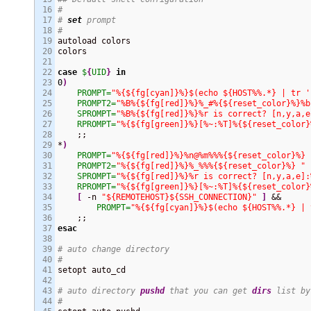
16

#
17

# 
set
 prompt
18

#
19

autoload colors

20

colors

21

22

case
$
{
UID
}
in
23

0
)
24

PROMPT=
"%{${fg[cyan]}%}$(echo ${HOST%%.*} | tr '
25

PROMPT2=
"%B%{${fg[red]}%}%_#%{${reset_color}%}%b
26

SPROMPT=
"%B%{${fg[red]}%}%r is correct? [n,y,a,e
27

RPROMPT=
"%{${fg[green]}%}[%~:%T]%{${reset_color}
28

    ;;

29

*
)
30

PROMPT=
"%{${fg[red]}%}%n@%m%%%{${reset_color}%} 
31

PROMPT2=
"%{${fg[red]}%}%_%%%{${reset_color}%} "
32

SPROMPT=
"%{${fg[red]}%}%r is correct? [n,y,a,e]:
33

RPROMPT=
"%{${fg[green]}%}[%~:%T]%{${reset_color}
34

[
 -n 
"${REMOTEHOST}${SSH_CONNECTION}"
]
 &&

35

PROMPT=
"%{${fg[cyan]}%}$(echo ${HOST%%.*} | 
36

37

esac
38

39

# auto change directory
40

#
41

setopt auto_cd

42

43

# auto directory 
pushd
 that you can get 
dirs
 list by
44

#