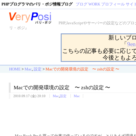
PHPプログラマのバリ・ポジ情報ブログ
ブログ
WORK
プロフィール
サイ
PHP,JavaScriptやサーバーの設定
リ・ポジ』
新しいブ
「
9en
こちらの記事も必要に応じ
今後ともよ
HOME
>
Mac
,
設定
>
Macでの開発環境の設定 〜 zshの設定 〜
Macでの開発環境の設定 〜 zshの設定 〜
2010.09.17 (金) 20:10
Mac
,
設定
Mac
Mac Book Proを買って仕事で使っているのですが、とりあえず環