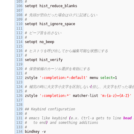
105

#
106

setopt hist_reduce_blanks

107

108

# 先頭が空白だった場合はログに記述しない
109

#
110

setopt hist_ignore_space

111

112

# ビープ音を出さない
113

#
114

setopt no_beep

115

116

# ヒストリを呼び出してから編集可能な状態にする
117

#
118

setopt hist_verify

119

120

# 保管候補のカーソル選択を有効にする
121

#
122

zstyle 
':completion:*:default'
 menu 
select=
1
123

124

# 補完の時に大文字小文字を区別しない
(
但し、大文字を打った場
125

#
126

zstyle 
':completion:*'
 matcher-list 
'm:{a-z}={A-Z}'
127

128

129

## Keybind configuration
130

#
131

# emacs like keybind 
(
e.x. Ctrl-a gets to line 
head
 
132

#   to end
)
 and something additions
133

#
134

bindkey -v
