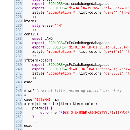
225

export
LSCOLORS=
exfxcxdxbxegedabagacad

226

export
LS_COLORS=
'di=34:ln=35:so=32:pi=33:ex=31:
227

    zstyle 
':completion:*'
 list-colors 
'di=34'
'ln=3
228

    ;;

229

kterm
)
230

stty
 erase 
'^H'
231

    ;;

232

cons25
)
233

unset
 LANG

234

export
LSCOLORS=
ExFxCxdxBxegedabagacad

235

export
LS_COLORS=
'di=01;34:ln=01;35:so=01;32:ex=
236

    zstyle 
':completion:*'
 list-colors 
'di=;34;1'
'l
237

    ;;

238

jfbterm-color
)
239

export
LSCOLORS=
gxFxCxdxBxegedabagacad

240

export
LS_COLORS=
'di=01;36:ln=01;35:so=01;32:ex=
241

    zstyle 
':completion:*'
 list-colors 
'di=;36;1'
'l
242

243

esac
244

245

# 
set
 terminal title including current directory
246

#
247

case
"${TERM}"
in
248

xterm|xterm-color|kterm|kterm-color
)
249

    precmd
(
)
{
250

echo
 -ne 
"
\0
33]0;${USER}@${HOST%%.*}:${PWD}
\
251

}
252

253

esac
254
