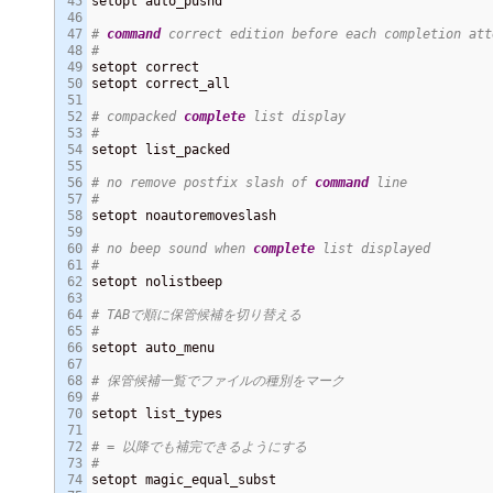
45

setopt auto_pushd

46

47

# 
command
 correct edition before each completion att
48

#
49

setopt correct

50

setopt correct_all

51

52

# compacked 
complete
 list display
53

#
54

setopt list_packed

55

56

# no remove postfix slash of 
command
 line
57

#
58

setopt noautoremoveslash

59

60

# no beep sound when 
complete
 list displayed
61

#
62

setopt nolistbeep

63

64

# TABで順に保管候補を切り替える
65

#
66

setopt auto_menu

67

68

# 保管候補一覧でファイルの種別をマーク
69

#
70

setopt list_types

71

72

# = 以降でも補完できるようにする
73

#
74

setopt magic_equal_subst
