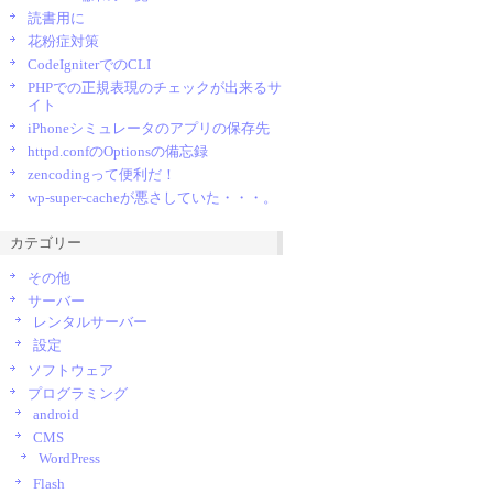
読書用に
花粉症対策
CodeIgniterでのCLI
PHPでの正規表現のチェックが出来るサ
イト
iPhoneシミュレータのアプリの保存先
httpd.confのOptionsの備忘録
zencodingって便利だ！
wp-super-cacheが悪さしていた・・・。
カテゴリー
その他
サーバー
レンタルサーバー
設定
ソフトウェア
プログラミング
android
CMS
WordPress
Flash