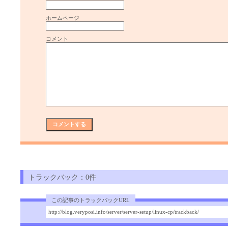
ホームページ
コメント
トラックバック：0件
この記事のトラックバックURL
http://blog.veryposi.info/server/server-setup/linux-cp/trackback/