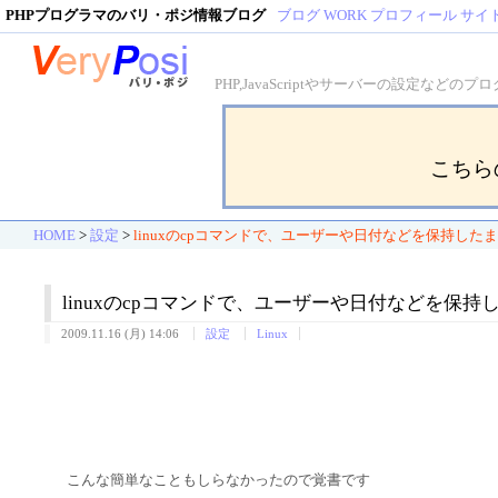
PHPプログラマのバリ・ポジ情報ブログ
ブログ
WORK
プロフィール
サイ
PHP,JavaScriptやサーバーの設定
こちら
HOME
>
設定
>
linuxのcpコマンドで、ユーザーや日付などを保持した
linuxのcpコマンドで、ユーザーや日付などを保
2009.11.16 (月) 14:06
設定
Linux
こんな簡単なこともしらなかったので覚書です