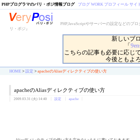
PHPプログラマのバリ・ポジ情報ブログ
ブログ
WORK
プロフィール
サイ
PHP,JavaScriptやサーバーの設定
リ・ポジ』
新しいブ
「
9en
こちらの記事も必要に応じ
今後ともよ
HOME
>
設定
>
apacheのAliasディレクティブの使い方
apacheのAliasディレクティブの使い方
2009.03.31 (火) 14:40
設定
apache
Aliasディレクティブの使い方を忘れないうちに書いておきます。