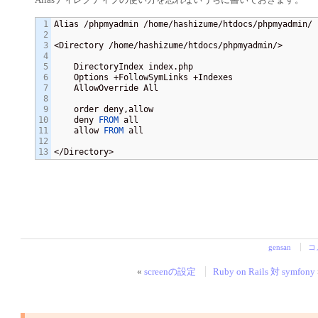
1

Alias /phpmyadmin /home/hashizume/htdocs/phpmyadmin/

2

3

<Directory /home/hashizume/htdocs/phpmyadmin/>

4

5

    DirectoryIndex index.php

6

    Options +FollowSymLinks +Indexes

7

    AllowOverride All

8

9

    order deny,allow

10

    deny 
FROM
 all

11

    allow 
FROM
 all

12

</Directory>
gensan
コ
«
screenの設定
Ruby on Rails 対 symfony