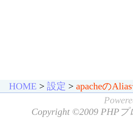
HOME
>
設定
>
apacheのA
Powere
Copyright ©2009
PHP