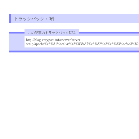
トラックバック：0件
この記事のトラックバックURL
http://blog.veryposi.info/server/server-
setup/apache%e3%81%aealias%e3%83%87%e3%82%a3%e3%83%ac%e3%