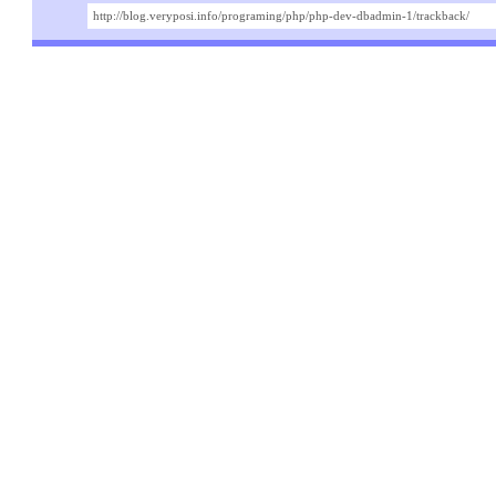
http://blog.veryposi.info/programing/php/php-dev-dbadmin-1/trackback/