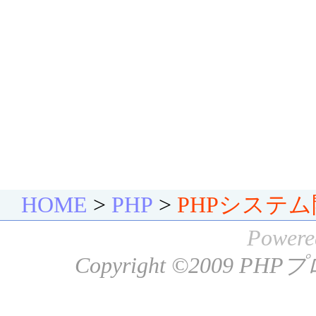
HOME
>
PHP
>
PHPシステ
Powere
Copyright ©2009
PHP