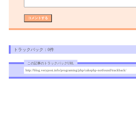
トラックバック：0件
この記事のトラックバックURL
http://blog.veryposi.info/programing/php/cakephp-notfound/trackback/