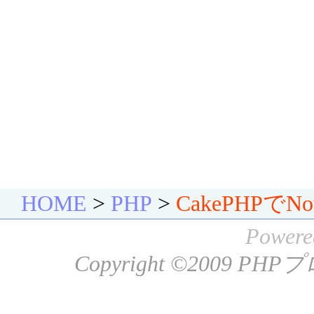
HOME
>
PHP
>
CakePHPで
Powere
Copyright ©2009
PHP