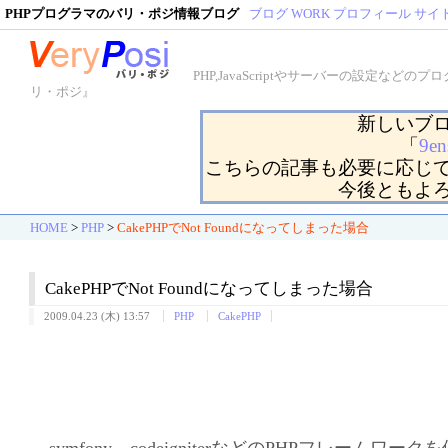
PHPプログラマのバリ・ポジ情報ブログ
ブログ
WORK
プロフィール
サイ
PHP,JavaScriptやサーバーの設定
リ・ポジ』
新しいブ
「
9en
こちらの記事も必要に応じ
今後ともよ
HOME
>
PHP
>
CakePHPでNot Foundになってしまった場合
CakePHPでNot Foundになってしまった場合
2009.04.23 (木) 13:57
PHP
CakePHP
symfony、codeigniterなどのPHPフレームワ