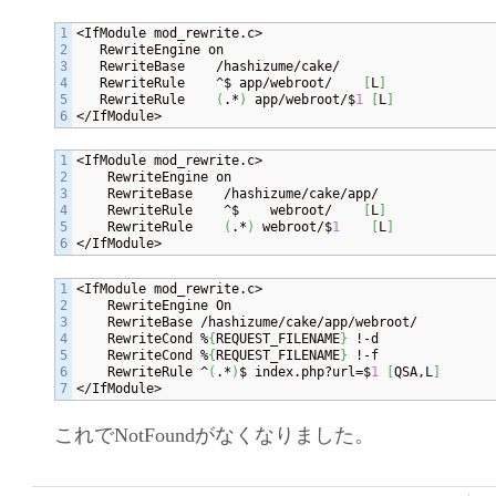
1

<IfModule mod_rewrite.c>

2

   RewriteEngine on

3

   RewriteBase    /hashizume/cake/

4

   RewriteRule    ^$ app/webroot/    
[
L
]
5

   RewriteRule    
(
.*
)
 app/webroot/$
1
[
L
]
</IfModule>
1

<IfModule mod_rewrite.c>

2

    RewriteEngine on

3

    RewriteBase    /hashizume/cake/app/

4

    RewriteRule    ^$    webroot/    
[
L
]
5

    RewriteRule    
(
.*
)
 webroot/$
1
[
L
]
</IfModule>
1

<IfModule mod_rewrite.c>

2

    RewriteEngine On

3

    RewriteBase /hashizume/cake/app/webroot/

4

    RewriteCond %
{
REQUEST_FILENAME
}
 !-d

5

    RewriteCond %
{
REQUEST_FILENAME
}
 !-f

6

    RewriteRule ^
(
.*
)
$ index.php?url=$
1
[
QSA,L
]
</IfModule>
これでNotFoundがなくなりました。