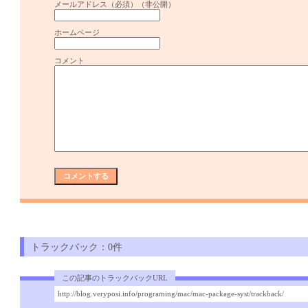
メールアドレス（必須）（非公開）
ホームページ
コメント
トラックバック：0件
この記事のトラックバックURL
http://blog.veryposi.info/programing/mac/mac-package-syst/trackback/