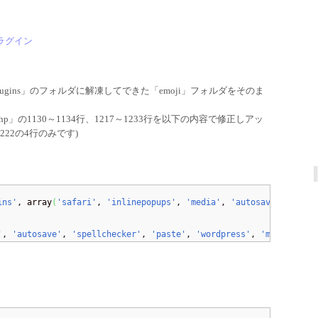
プラグイン
ymce\plugins」のフォルダに解凍してできた「emoji」フォルダをそのま
ost.php」の1130～1134行、1217～1233行を以下の内容で修正しアッ
222の4行のみです)
ins'
, array
(
'safari'
, 
'inlinepopups'
, 
'media'
, 
'autosave'
, 
'full
'
, 
'autosave'
, 
'spellchecker'
, 
'paste'
, 
'wordpress'
, 
'media'
, 
'f