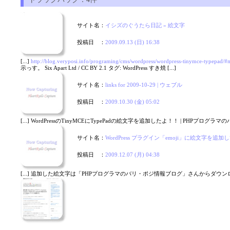
サイト名：
イシズのぐうたら日記 » 絵文字
投稿日 ：
2009.09.13 (日) 16:38
[...]
http://blog.veryposi.info/programing/cms/wordpress/wordpress-tinymce-typepad/
示っす。 Six Apart Ltd / CC BY 2.1 タグ: WordPress すき焼 [...]
サイト名：
links for 2009-10-29 | ウェブル
投稿日 ：
2009.10.30 (金) 05:02
[...] WordPressのTinyMCEにTypePadの絵文字を追加したよ！！ | PHPプログラマのバリ・
サイト名：
WordPress プラグイン「emoji」に絵文字を追加してみた
投稿日 ：
2009.12.07 (月) 04:38
[...] 追加した絵文字は「PHPプログラマのバリ・ポジ情報ブログ」さんからダウンロード