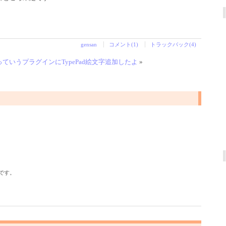
gensan
コメント(1)
トラックバック(4)
ncedっていうプラグインにTypePad絵文字追加したよ
»
です。