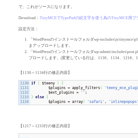
で、これがソースになります。
Download：
TinyMCEでTypePadの絵文字を使う為のTinyMCE用
設定方法：
「WordPressのインストールフォルダwp-includes\js\tin
まアップロードします。
「WordPressのインストールフォルダwp-admin\includes\p
プロードします。(変更している行は、1130、1134、1218、1
【1130～1134行の修正内容】
1130

if
(
 $teeny 
)
{
1131

	$plugins = apply_filters
(
'teeny_mce_plug
1132

	$ext_plugins = 
''
1133

}
else
{
	$plugins = array
(
'safari'
, 
'inlinepopups
【1217～1233行の修正内容】