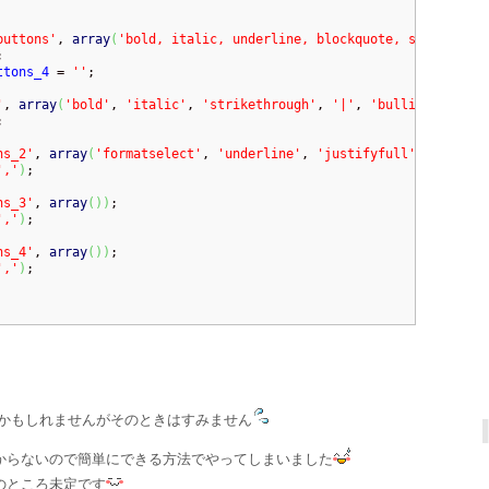
buttons'
, 
array
(
'bold, italic, underline, blockquote, separator,


ttons_4
 = 
''
'
, 
array
(
'bold'
, 
'italic'
, 
'strikethrough'
, 
'|'
, 
'bullist'
, 
'num


ns_2'
, 
array
(
'formatselect'
, 
'underline'
, 
'justifyfull'
, 
'foreco
','
)
;

ns_3'
, 
array
(
)
)
;

','
)
;

ns_4'
, 
array
(
)
)
;

','
)
いるかもしれませんがそのときはすみません
がわからないので簡単にできる方法でやってしまいました
今のところ未定です