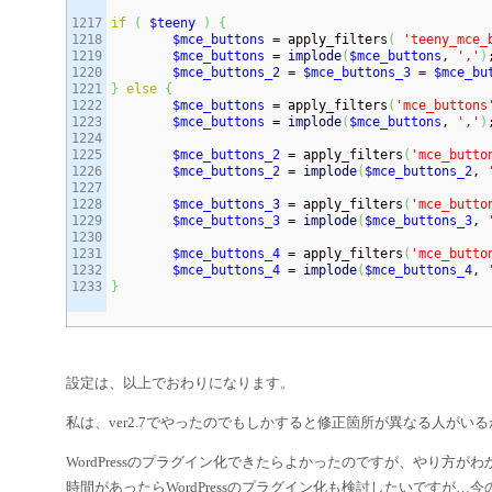
1217

if
(
$teeny
)
{
1218

$mce_buttons
 = apply_filters
(
'teeny_mce_
1219

$mce_buttons
 = 
implode
(
$mce_buttons
, 
','
)
;
1220

$mce_buttons_2
 = 
$mce_buttons_3
 = 
$mce_bu
1221

}
else
{
1222

$mce_buttons
 = apply_filters
(
'mce_buttons
1223

$mce_buttons
 = 
implode
(
$mce_buttons
, 
','
)
;
1224

1225

$mce_buttons_2
 = apply_filters
(
'mce_butto
1226

$mce_buttons_2
 = 
implode
(
$mce_buttons_2
, 
1227

1228

$mce_buttons_3
 = apply_filters
(
'mce_butto
1229

$mce_buttons_3
 = 
implode
(
$mce_buttons_3
, 
1230

1231

$mce_buttons_4
 = apply_filters
(
'mce_butto
1232

$mce_buttons_4
 = 
implode
(
$mce_buttons_4
, 
}
設定は、以上でおわりになります。
私は、ver2.7でやったのでもしかすると修正箇所が異なる人が
WordPressのプラグイン化できたらよかったのですが、やり方
時間があったらWordPressのプラグイン化も検討したいですが…