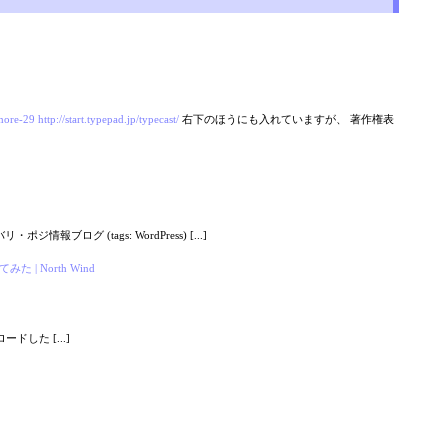
#more-29
http://start.typepad.jp/typecast/
右下のほうにも入れていますが、 著作権表
ポジ情報ブログ (tags: WordPress) [...]
 | North Wind
した [...]