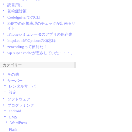
読書用に
花粉症対策
CodeIgniterでのCLI
PHPでの正規表現のチェックが出来るサ
イト
iPhoneシミュレータのアプリの保存先
httpd.confのOptionsの備忘録
zencodingって便利だ！
wp-super-cacheが悪さしていた・・・。
カテゴリー
その他
サーバー
レンタルサーバー
設定
ソフトウェア
プログラミング
android
CMS
WordPress
Flash