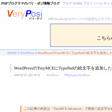
PHPプログラマのバリ・ポジ情報ブログ
ブログ
WORK
プロフィール
サイ
PHP,JavaScriptやサーバーの設定
こちら
HOME
>
WordPress
>
WordPressのTinyMCEにTypePadの絵文字を追加
WordPressのTinyMCEにTypePadの絵文字を追加
2009.02.01 (日) 18:22
WordPress
PHP
,
plugin
,
WordPress
この記事の内容は「TinyMCE Advanced」で簡単に絵