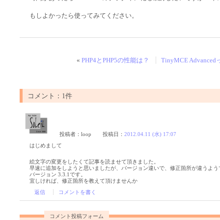
もしよかったら使ってみてください。
«
PHP4とPHP5の性能は？
TinyMCE Adva
コメント：1件
投稿者：
loop
投稿日：
2012.04.11 (水) 17:07
はじめまして
絵文字の変更をしたくて記事を読ませて頂きました。
早速に追加をしようと思いましたが、バージョン違いで、修正箇所が違うよう
バージョン 3.3.1です。
宜しければ、修正箇所を教えて頂けませんか
返信
コメントを書く
コメント投稿フォーム