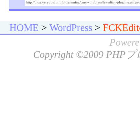
http://blog.veryposi.info/programing/cms/wordpress/fckeditor-plugin-geshipro
HOME
>
WordPress
>
FCKEd
Powere
Copyright ©2009
PHP