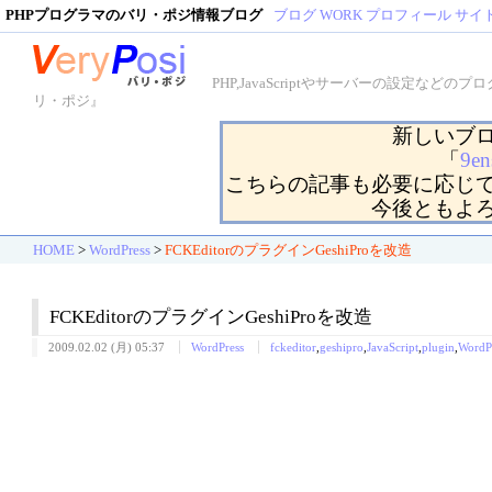
PHPプログラマのバリ・ポジ情報ブログ
ブログ
WORK
プロフィール
サイ
PHP,JavaScriptやサーバーの設定
リ・ポジ』
新しいブ
「
9en
こちらの記事も必要に応じ
今後ともよ
HOME
>
WordPress
>
FCKEditorのプラグインGeshiProを改造
FCKEditorのプラグインGeshiProを改造
2009.02.02 (月) 05:37
WordPress
fckeditor
,
geshipro
,
JavaScript
,
plugin
,
WordP