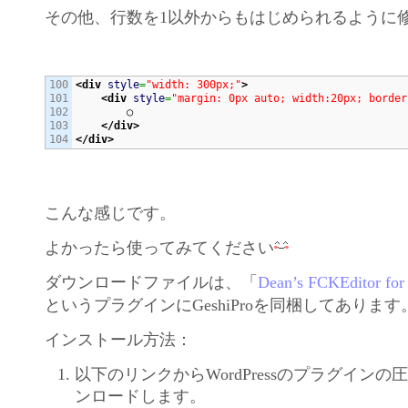
その他、行数を1以外からもはじめられるように
100

<div
style
=
"width: 300px;"
>
101

<div
style
=
"margin: 0px auto; width:20px; border
102

        ○

103

</div>
</div>
こんな感じです。
よかったら使ってみてください
ダウンロードファイルは、「
Dean’s FCKEditor for
というプラグインにGeshiProを同梱してあります
インストール方法：
以下のリンクからWordPressのプラグイン
ンロードします。