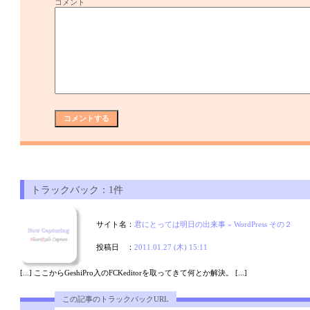
コメント
トラックバック：1件
サイト名：
君にとっては明日の出来事 » WordPress その２
投稿日 ：
2011.01.27 (木) 15:11
[...] ここからGeshiPro入のFCKeditorを取ってきて何とか解決。 [...]
この記事のトラックバックURL