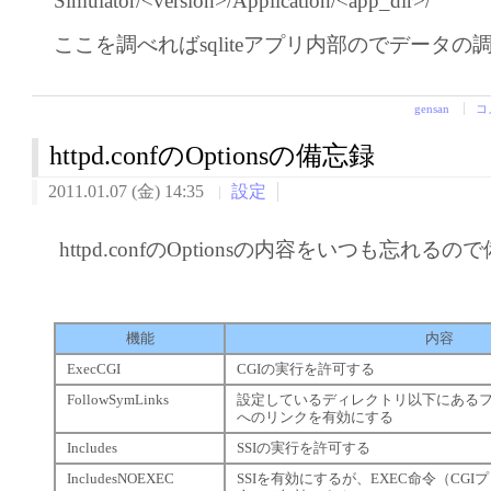
Simulator/<version>/Application/<app_dir>/
ここを調べればsqliteアプリ内部のでデータの
gensan
コ
httpd.confのOptionsの備忘録
2011.01.07 (金) 14:35
設定
httpd.confのOptionsの内容をいつも忘れるの
機能
内容
ExecCGI
CGIの実行を許可する
FollowSymLinks
設定しているディレクトリ以下にある
へのリンクを有効にする
Includes
SSIの実行を許可する
IncludesNOEXEC
SSIを有効にするが、EXEC命令（CG