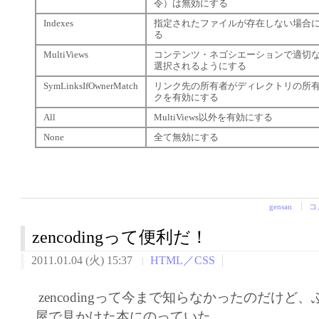
令）は無効にする
Indexes
指定されたファイルが存在しない場合
る
MultiViews
コンテンツ・ネゴシエーションで適切な
選択されるようにする
SymLinksIfOwnerMatch
リンク先の所有者がディレクトリの所
クを有効にする
All
MultiViews以外を有効にする
None
全て無効にする
gensan
コ
zencodingって便利だ！
2011.01.04 (火) 15:37
HTML／CSS
zencodingって今まで知らなかったのだけど
屋で見かけた本にのっていた。