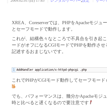
2009.02.01 (日) 17:45
レンタルサーバー
,
設定
サー
XREA、Coreserverでは、PHPをApacheモ
とセーフモードで動作します。
これが、結構色々なところで不具合を引き起
ードがオフになるCGIモードでPHPを動作させる為の
記述するおまじないです。
AddHandler application/x-httpd-phpcgi .php
これでPHPがCGIモード動作してセーフモー
でも、パフォーマンスは、幾分かApacheモジ
時と比べると遅くなるので要注意です