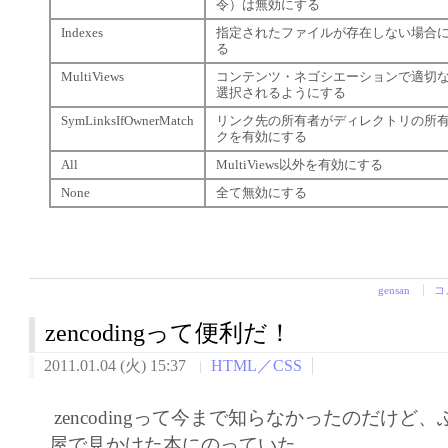
令）は無効にする
Indexes
指定されたファイルが存在しない場合
る
MultiViews
コンテンツ・ネゴシエーションで適切な
選択されるようにする
SymLinksIfOwnerMatch
リンク先の所有者がディレクトリの所
クを有効にする
All
MultiViews以外を有効にする
None
全て無効にする
gensan
コ
zencodingって便利だ！
2011.01.04 (火) 15:37
HTML／CSS
zencodingって今まで知らなかったのだけど
屋で見かけた本にのっていた。