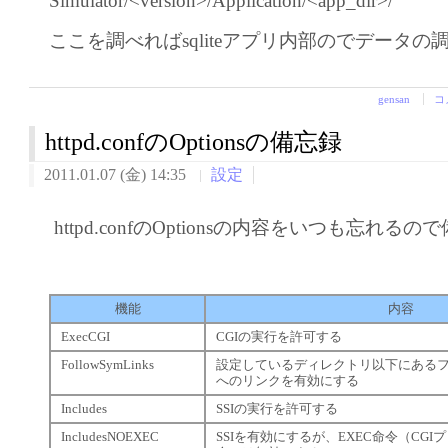
Simulator/<version>/Application/<app_dir>/
ここを調べればsqliteアプリ内部のでデータの
gensan
コ
httpd.confのOptionsの備忘録
2011.01.07 (金) 14:35
設定
httpd.confのOptionsの内容をいつも忘れるの
機能
内容
ExecCGI
CGIの実行を許可する
FollowSymLinks
設定しているディレクトリ以下にある
へのリンクを有効にする
Includes
SSIの実行を許可する
IncludesNOEXEC
SSIを有効にするが、EXEC命令（CG