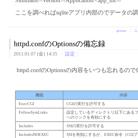
Simulator/<version>/Application/<app_dir>/
ここを調べればsqliteアプリ内部のでデータの
gensan
コ
httpd.confのOptionsの備忘録
2011.01.07 (金) 14:35
設定
httpd.confのOptionsの内容をいつも忘れるの
機能
内容
ExecCGI
CGIの実行を許可する
FollowSymLinks
設定しているディレクトリ以下にある
へのリンクを有効にする
Includes
SSIの実行を許可する
IncludesNOEXEC
SSIを有効にするが、EXEC命令（CG