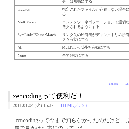
令）は無効にする
Indexes
指定されたファイルが存在しない場合
る
MultiViews
コンテンツ・ネゴシエーションで適切な
選択されるようにする
SymLinksIfOwnerMatch
リンク先の所有者がディレクトリの所
クを有効にする
All
MultiViews以外を有効にする
None
全て無効にする
gensan
コ
zencodingって便利だ！
2011.01.04 (火) 15:37
HTML／CSS
zencodingって今まで知らなかったのだけど
屋で見かけた本にのっていた。